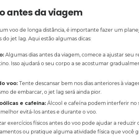
o antes da viagem
um voo de longa distância, é importante fazer um pla
s do jet lag. Aqui estão algumas dicas:
o:
Algumas dias antes da viagem, comece a ajustar seu r
tino. Isso ajudará o seu corpo a se acostumar gradualm
do voo:
Tente descansar bem nos dias anteriores à viagem
o de embarcar, o jet lag será ainda pior.
oólicas e cafeína:
Álcool e cafeína podem interferir no
É melhor evitá-los antes e durante o voo.
ar exercícios físicos antes do voo pode ajudar a reduzir o
amentos ou pratique alguma atividade física que você g