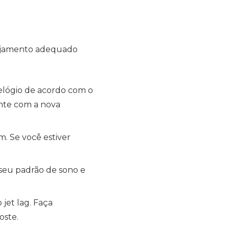
nejamento adequado
elógio de acordo com o
ente com a nova
. Se você estiver
 seu padrão de sono e
 jet lag. Faça
oste.