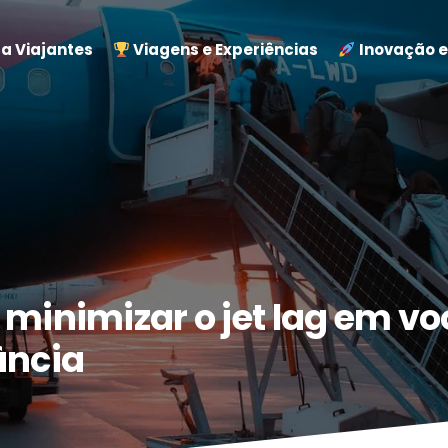
a Viajantes
Viagens e Experiências
Inovação e
 minimizar o jet lag em vo
ância