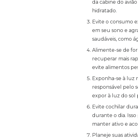
da cabine do avião
hidratado.
Evite o consumo ex
em seu sono e agrav
saudáveis, como ág
Alimente-se de fo
recuperar mais rap
evite alimentos pe
Exponha-se à luz n
responsável pelo so
expor à luz do sol
Evite cochilar dura
durante o dia. Iss
manter ativo e aco
Planeje suas ativi