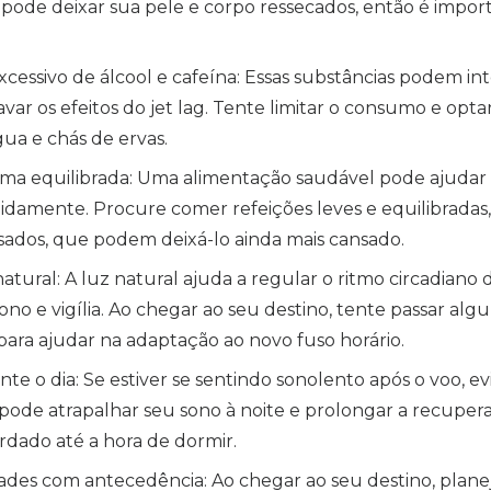
 pode deixar sua pele e corpo ressecados, então é impo
cessivo de álcool e cafeína: Essas substâncias podem in
ar os efeitos do jet lag. Tente limitar o consumo e optar
ua e chás de ervas.
rma equilibrada: Uma alimentação saudável pode ajudar 
idamente. Procure comer refeições leves e equilibradas, 
sados, que podem deixá-lo ainda mais cansado.
atural: A luz natural ajuda a regular o ritmo circadiano 
no e vigília. Ao chegar ao seu destino, tente passar alg
 para ajudar na adaptação ao novo fuso horário.
nte o dia: Se estiver se sentindo sonolento após o voo, evi
o pode atrapalhar seu sono à noite e prolongar a recupera
rdado até a hora de dormir.
dades com antecedência: Ao chegar ao seu destino, planej