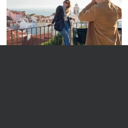
A importância de pesquisar com
antecedência as atrações turísticas e
pontos turísticos antes de viajar
20 de março de 2023
Planejar uma viagem pode ser emocionante e
divertido, mas também pode ser um desafio,
especialmente quando se trata de decidir quais
atrações turísticas e pontos turísticos visitar em um